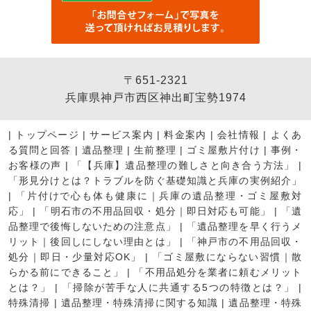
〒651-2321
兵庫県神戸市西区神出町宝勢1974
|
トップページ
|
サービス案内
|
料金案内
|
会社情報
|
よくあ
る質問と回答
|
遺品整理
|
生前整理
|
ゴミ屋敷片付け
|
事例・
お客様の声
|
「【兵庫】遺品整理の難しさと向き合う方法」
|
「形見分けとは？トラブルを防ぐ基礎知識と兵庫の実例紹介」
|
「片付けで心も体も健康に｜兵庫の遺品整理・ゴミ屋敷対
応」
|
「明石市の不用品回収・処分｜即日対応も可能」
|
「遺
品整理で後悔しないための注意点」
|
「遺品整理を早く行うメ
リット｜後回しにしない理由とは」
|
「神戸市の不用品回収・
処分｜即日・少量対応OK」
|
「ゴミ屋敷にならない習慣｜散
らかる前にできること」
|
「不用品処分を業者に頼むメリット
とは？」
|
「掃除が苦手な人に共通する5つの特徴とは？」
|
特殊清掃
|
遺品整理・特殊清掃に関する知識
|
遺品整理・特殊