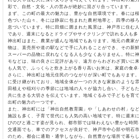
彩で、自然・文化・人の営みが絶妙に混ざり合っています。
まず、この町の最大の魅力は、豊かな自然環境です。春には
色づいた山々、冬には静寂に包まれた農村地帯と、四季の移
息づいています。特に田畑に囲まれた風景は、神戸市に住む
であり、週末になるとドライブやサイクリングで訪れる人も多
神出町はまた、農業が盛んな地域でもあります。地元の農家
物は、直売所や道の駅などで手に入れることができ、その新
スーパーの品物に戻れなくなる人も少なくありません。特に
モなどは、味の良さに定評があり、遠方からわざわざ買いに
も人気で、ふっくらと炊き上がる香り高いお米は、家庭の食卓
さらに、神出町は地元住民のつながりが深い町でもあります
に受け継がれており、地域全体が一つの大きな家族のような
田植えや稲刈りの季節には地域の人々が協力し合い、子ども
共に生きる大切さを伝えています。地域ぐるみで子どもを育
出町の魅力の一つです。
また、神出町には「神出自然教育園」や「しあわせの村」な
施設も多く、子育て世代にも人気の高い地域です。特に週末
びのびと過ごす姿が見られ、都市部では味わえない豊かな時間
交通面でも、車でのアクセスが良好で、神戸市中心部や明石
のため、都会に通勤・通学しながら、自然豊かな場所で暮ら