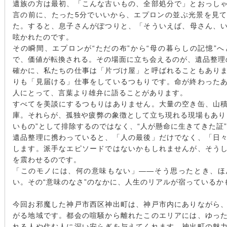
遺族の方は最初、「こんな古いもの、全部処分で」とおっし
言の前に、たった5分でいいから、エプロンの並ぶ光景を見
た。すると、息子さんがぽつりと、「そういえば、母さん、
呟かれたのです。
その瞬間、エプロンが“ただの布”から“母の暮らしの記憶”
で、価値が転換される。その場面に立ち会えるのが、遺品整理
確かに、私たちの仕事は「片づけ屋」と呼ばれることもあり
りも「見届ける」仕事をしているつもりです。命が終わった
人にとって、言葉より雄弁に語ることがあります。
すべてを美談にするつもりはありません。大量の空き缶、山
庫。それらが、孤独や疲弊の象徴として立ち現れる現場もあり
いもの”として排除するのではなく、“人が懸命に生きてきた証
遺品整理に携わっていると、「人の最後」だけでなく、「日
します。派手なエピソードではないかもしれませんが、そう
を震わせるのです。
「このモノには、何の意味もない」——そう思ったとき、ほ
い。その“意味のなさ”のなかに、人生のリアルが宿っているか
今回お邪魔した神戸市西区神出町は、神戸市内にありながら
がる地域です。都会の喧騒から離れたこのエリアには、ゆっ
れる人や住む人に深い安らぎを与えてくれます。神出町の魅