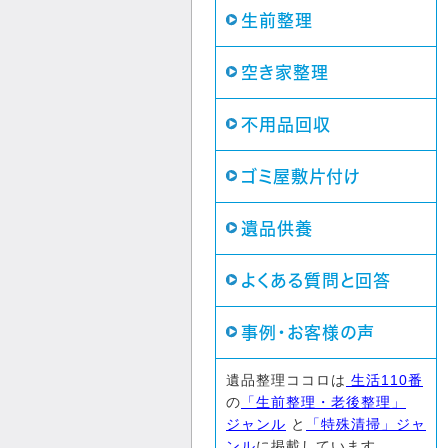
生前整理
空き家整理
不用品回収
ゴミ屋敷片付け
遺品供養
よくある質問と回答
事例・お客様の声
遺品整理ココロは
生活110番
の
「生前整理・老後整理」
ジャンル
と
「特殊清掃」ジャ
ンル
に掲載しています。