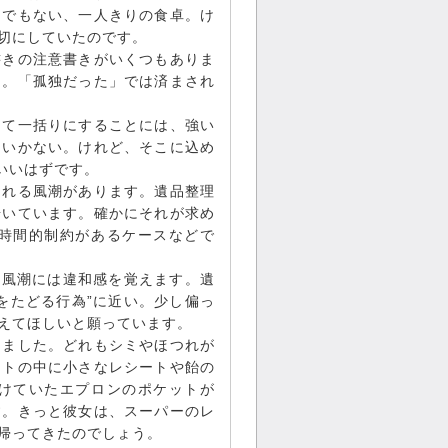
けでもない、一人きりの食卓。け
切にしていたのです。
書きの注意書きがいくつもありま
た。「孤独だった」では済まされ
。
して一括りにすることには、強い
はいかない。けれど、そこに込め
いいはずです。
される風潮があります。遺品整理
歩いています。確かにそれが求め
時間的制約があるケースなどで
る風潮には違和感を覚えます。遺
をたどる行為”に近い。少し偏っ
えてほしいと願っています。
りました。どれもシミやほつれが
ットの中に小さなレシートや飴の
けていたエプロンのポケットが
す。きっと彼女は、スーパーのレ
帰ってきたのでしょう。