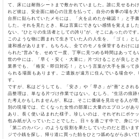
て、床には耐熱シートまで敷かれていました。誰に見せるわ
れど彼は、安全面に細心の注意を払って、自分の食事の場を大
台所に貼られていたメモには、「火を止めたか確認！」と手
した。それを見たとき、私は言葉にできない感情を覚えまし
ない、“ひとりの生活者としての誇り”が、そこにあったのです
このような物に囲まれて生きていた人の人生を、「ゴミ」と
違和感があります。もちろん、全てのモノを保管するわけに
られた“営み”を、せめて一度、丁寧に見つめる時間はあっても
世の中には、「早く・安く・大量に」片づけることが良しと
業界でも、「格安・即日対応！」という言葉が大手を振って
られる場面もあります。ご遺族が遠方に住んでいる場合や、
す。
ですが、私はどうしても、「安さ」や「早さ」が“善”とされ
品整理は、単なる片づけ作業ではない。むしろ、“生活の痕跡
た考えかもしれませんが、私は、そこに価値を見出せる人が増
別の現場では、亡くなった女性の部屋に大量のエプロンがあ
あり、長く使い込まれた様子。珍しいのは、それぞれにポケ
包み紙が入っていたことでした。日々を過ごす中で、身につ
「第二のカバン」のような役割を果たしていたのだと思いま
ジで小銭を探し、帰り道に買った飴をひとつ舐めながら歩いて