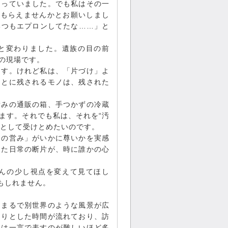
ゃっていました。でも私はその一
てもらえませんかとお願いしまし
いつもエプロンしてたな……」と
へと変わりました。遺族の目の前
の現場です。
ます。けれど私は、「片づけ」よ
あとに残されるモノは、残された
積みの通販の箱、手つかずの冷蔵
ます。それでも私は、それを“汚
”として受けとめたいのです。
々の営み」がいかに尊いかを実感
した日常の断片が、時に誰かの心
んの少し視点を変えて見てほし
もしれません。
、まるで別世界のような風景が広
たりとした時間が流れており、訪
力は一言で表すのが難しいほど多