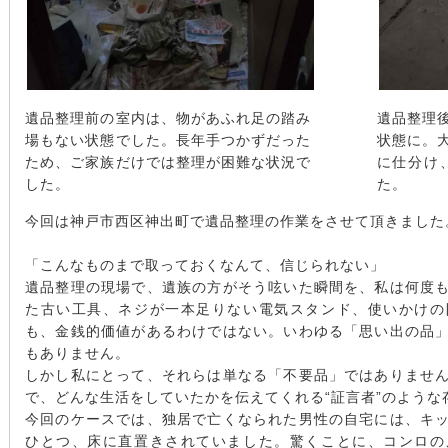
遺品整理前の室内は、物があふれ足の踏み
遺品整理
場もない状態でした。長年手つかずだった
状態に。
ため、ご家族だけでは整理が困難な状況で
に仕分け
した。
た。
今回は神戸市西区神出町で遺品整理の作業をさせて頂きました
「こんなものまで取っておくなんて、信じられない」
遺品整理の現場で、遺族の方がそう呟いた瞬間を、私は何度
た古い工具、ネジが一本足りない電気スタンド、使いかけの
も、金銭的価値があるわけではない。いわゆる「思い出の品
もありません。
しかし私にとって、それらは単なる「不要品」ではありませ
で、どんな生活をしていたかを伝えてくれる“証言者”のような
今回のケースでは、独居で亡くなられた男性の自宅には、キ
ひとつ、床に直置きされていました。驚くことに、コンロの