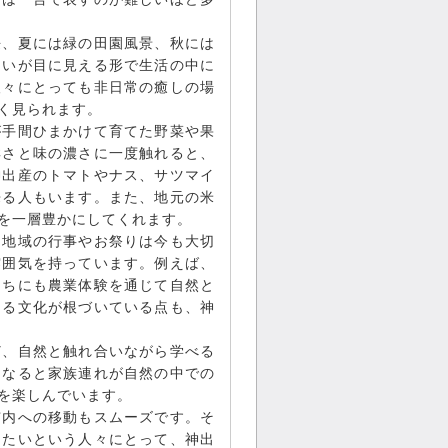
桜、夏には緑の田園風景、秋には
ろいが目に見える形で生活の中に
人々にとっても非日常の癒しの場
く見られます。
が手間ひまかけて育てた野菜や果
鮮さと味の濃さに一度触れると、
神出産のトマトやナス、サツマイ
来る人もいます。また、地元の米
を一層豊かにしてくれます。
。地域の行事やお祭りは今も大切
雰囲気を持っています。例えば、
たちにも農業体験を通じて自然と
てる文化が根づいている点も、神
ど、自然と触れ合いながら学べる
になると家族連れが自然の中での
を楽しんでいます。
市内への移動もスムーズです。そ
したいという人々にとって、神出