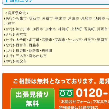
＜兵庫県全域＞
(あ行)-相生市･明石市･赤穂市･朝来市･芦屋市･尾崎市･淡路市
小野市
(か行)-加古川市･加西市･加東市･神河町･上郡町･香美町･川西市
(さ行)-洲本市
(た行)-太子町･多可町･高砂市･宝塚市･たつの市･丹波市･豊岡市
(な行)-西宮市･西脇市
(は行)-播磨町･姫路市･福崎町
(ま行)-三木市･南あわじ市
(や行)-養父市