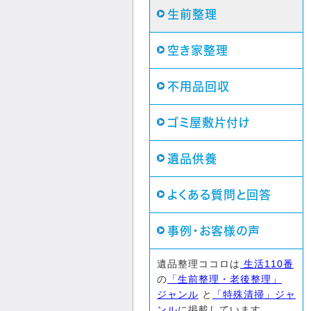
生前整理
空き家整理
不用品回収
ゴミ屋敷片付け
遺品供養
よくある質問と回答
事例・お客様の声
遺品整理ココロは
生活110番
の
「生前整理・老後整理」
ジャンル
と
「特殊清掃」ジャ
ンル
に掲載しています。