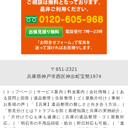
〒651-2321
兵庫県神戸市西区神出町宝勢1974
|
トップページ
|
サービス案内
|
料金案内
|
会社情報
|
よくあ
る質問と回答
|
遺品整理
|
生前整理
|
ゴミ屋敷片付け
|
事例・
お客様の声
|
「【兵庫】遺品整理の難しさと向き合う方法」
|
「形見分けとは？トラブルを防ぐ基礎知識と兵庫の実例紹介」
|
「片付けで心も体も健康に｜兵庫の遺品整理・ゴミ屋敷対
応」
|
「明石市の不用品回収・処分｜即日対応も可能」
|
「遺