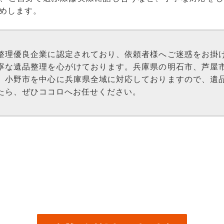
めします。
整理優良企業に認定されており、依頼者様へご迷惑をお掛
寧な
遺品整理
を心がけております。兵庫県の
明石
市、芦屋
、小野市を中心に兵庫県全域に対応しておりますので、遺
たら、ぜひココロへお任せください。