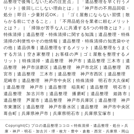
品整理で後悔しないための注意点」
|
「遺品整理を早く行うメ
リット｜後回しにしない理由とは」
|
「神戸市の不用品回収・
処分｜即日・少量対応OK」
|
「ゴミ屋敷にならない習慣｜散
らかる前にできること」
|
「不用品処分を業者に頼むメリット
とは？」
|
「掃除が苦手な人に共通する5つの特徴とは？」
|
特殊清掃
|
遺品整理・特殊清掃に関する知識
|
遺品整理・特殊
清掃の利便性やその他情報
|
遺品整理・特殊清掃の知恵袋やそ
の他
|
遺品供養
|
遺品整理をするメリット
|
遺品整理をうまく
する方法
|
空き家整理
|
お客様の声
|
ゴミ屋敷を整理するメ
リット
|
特殊清掃・遺品整理 神戸市
|
遺品整理 三木市
|
遺
品整理 神戸市須磨区
|
遺品整理 神戸市北区
|
遺品整理 西
宮市
|
遺品整理 三木市
|
遺品整理 神戸市西区
|
遺品整理
尼崎市
|
遺品整理 神戸市中央区
|
特殊清掃 明石市大久保町
|
遺品整理 神戸市
|
遺品整理 稲美町
|
遺品整理 明石市
|
遺品整理 加古川市
|
遺品整理 播磨町
|
遺品整理 姫路市
|
遺品整理 芦屋市
|
遺品整理 神戸市兵庫区
|
遺品整理 神戸
市東灘区
|
遺品整理 神戸市垂水区
|
遺品整理 神戸市中央区
葺合町
|
兵庫県神戸市
|
兵庫県明石市
|
兵庫県宝塚市
|
Copyright(C) プロの遺品整理ココロ＜特殊清掃・遺品整理・処分＞兵
庫・神戸・明石・加古川・堺・枚方・豊中・倉敷・西宮・兵庫県・岡山