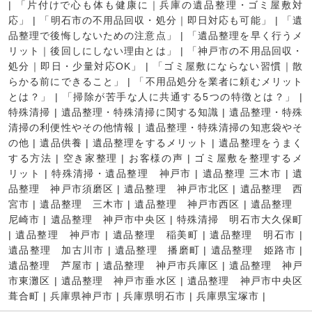
|
「片付けで心も体も健康に｜兵庫の遺品整理・ゴミ屋敷対
応」
|
「明石市の不用品回収・処分｜即日対応も可能」
|
「遺
品整理で後悔しないための注意点」
|
「遺品整理を早く行うメ
リット｜後回しにしない理由とは」
|
「神戸市の不用品回収・
処分｜即日・少量対応OK」
|
「ゴミ屋敷にならない習慣｜散
らかる前にできること」
|
「不用品処分を業者に頼むメリット
とは？」
|
「掃除が苦手な人に共通する5つの特徴とは？」
|
特殊清掃
|
遺品整理・特殊清掃に関する知識
|
遺品整理・特殊
清掃の利便性やその他情報
|
遺品整理・特殊清掃の知恵袋やそ
の他
|
遺品供養
|
遺品整理をするメリット
|
遺品整理をうまく
する方法
|
空き家整理
|
お客様の声
|
ゴミ屋敷を整理するメ
リット
|
特殊清掃・遺品整理 神戸市
|
遺品整理 三木市
|
遺
品整理 神戸市須磨区
|
遺品整理 神戸市北区
|
遺品整理 西
宮市
|
遺品整理 三木市
|
遺品整理 神戸市西区
|
遺品整理
尼崎市
|
遺品整理 神戸市中央区
|
特殊清掃 明石市大久保町
|
遺品整理 神戸市
|
遺品整理 稲美町
|
遺品整理 明石市
|
遺品整理 加古川市
|
遺品整理 播磨町
|
遺品整理 姫路市
|
遺品整理 芦屋市
|
遺品整理 神戸市兵庫区
|
遺品整理 神戸
市東灘区
|
遺品整理 神戸市垂水区
|
遺品整理 神戸市中央区
葺合町
|
兵庫県神戸市
|
兵庫県明石市
|
兵庫県宝塚市
|