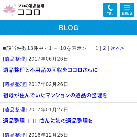
BLOG
■該当件数13件中＜1 ～ 10を表示＞ | 1 |
2
|
次へ>
[
遺品整理
]
2017年06月26日
遺品整理と不用品の回収をココロさんに
[
遺品整理
]
2017年02月26日
祖母が住んでいたマンションの遺品の整理を
[
遺品整理
]
2017年01月27日
遺品整理ココロさんに姉の遺品整理を
[
遺品整理
]
2016年12月25日