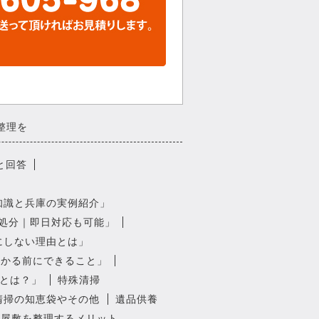
整理を
と回答
知識と兵庫の実例紹介」
処分｜即日対応も可能」
にしない理由とは」
らかる前にできること」
とは？」
特殊清掃
清掃の知恵袋やその他
遺品供養
ミ屋敷を整理するメリット