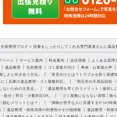
・生前整理ブログ
供養をしっかりしてくれる専門業者さんに遺品
プページ
サービス案内
料金案内
会社情報
よくある質問
遺品整理
生前整理
ゴミ屋敷片付け
事例・お客様の声
難しさと向き合う方法」
「形見分けとは？トラブルを防ぐ基礎
康に｜兵庫の遺品整理・ゴミ屋敷対応」
「明石市の不用品回収・
しないための注意点」
「遺品整理を早く行うメリット｜後回し
・処分｜即日・少量対応OK」
「ゴミ屋敷にならない習慣｜散
に頼むメリットとは？」
「掃除が苦手な人に共通する5つの特徴
識
遺品整理・特殊清掃の利便性やその他情報
遺品整理・特殊
ト
遺品整理をうまくする方法
空き家整理
お客様の声
ゴ