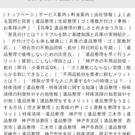
|
トップページ
|
サービス案内
|
料金案内
|
会社情報
|
よくあ
る質問と回答
|
遺品整理
|
生前整理
|
ゴミ屋敷片付け
|
事例・
お客様の声
|
「【兵庫】遺品整理の難しさと向き合う方法」
|
「形見分けとは？トラブルを防ぐ基礎知識と兵庫の実例紹介」
|
「片付けで心も体も健康に｜兵庫の遺品整理・ゴミ屋敷対
応」
|
「明石市の不用品回収・処分｜即日対応も可能」
|
「遺
品整理で後悔しないための注意点」
|
「遺品整理を早く行うメ
リット｜後回しにしない理由とは」
|
「神戸市の不用品回収・
処分｜即日・少量対応OK」
|
「ゴミ屋敷にならない習慣｜散
らかる前にできること」
|
「不用品処分を業者に頼むメリット
とは？」
|
「掃除が苦手な人に共通する5つの特徴とは？」
|
特殊清掃
|
遺品整理・特殊清掃に関する知識
|
遺品整理・特殊
清掃の利便性やその他情報
|
遺品整理・特殊清掃の知恵袋やそ
の他
|
遺品供養
|
遺品整理をするメリット
|
遺品整理をうまく
する方法
|
空き家整理
|
お客様の声
|
ゴミ屋敷を整理するメ
リット
|
特殊清掃・遺品整理 神戸市
|
遺品整理 三木市
|
遺
品整理 神戸市須磨区
|
遺品整理 神戸市北区
|
遺品整理 西
宮市
|
遺品整理 三木市
|
遺品整理 神戸市西区
|
遺品整理
尼崎市
|
遺品整理 神戸市中央区
|
特殊清掃 明石市大久保町