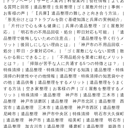
|
トップページ
|
サービス案内
|
料金案内
|
会社情報
|
よくあ
る質問と回答
|
遺品整理
|
生前整理
|
ゴミ屋敷片付け
|
事例・
お客様の声
|
「【兵庫】遺品整理の難しさと向き合う方法」
|
「形見分けとは？トラブルを防ぐ基礎知識と兵庫の実例紹介」
|
「片付けで心も体も健康に｜兵庫の遺品整理・ゴミ屋敷対
応」
|
「明石市の不用品回収・処分｜即日対応も可能」
|
「遺
品整理で後悔しないための注意点」
|
「遺品整理を早く行うメ
リット｜後回しにしない理由とは」
|
「神戸市の不用品回収・
処分｜即日・少量対応OK」
|
「ゴミ屋敷にならない習慣｜散
らかる前にできること」
|
「不用品処分を業者に頼むメリット
とは？」
|
「掃除が苦手な人に共通する5つの特徴とは？」
|
特殊清掃
|
遺品整理・特殊清掃に関する知識
|
遺品整理・特殊
清掃の利便性やその他情報
|
遺品整理・特殊清掃の知恵袋やそ
の他
|
遺品供養
|
遺品整理をするメリット
|
遺品整理をうまく
する方法
|
空き家整理
|
お客様の声
|
ゴミ屋敷を整理するメ
リット
|
特殊清掃・遺品整理 神戸市
|
遺品整理 三木市
|
遺
品整理 神戸市須磨区
|
遺品整理 神戸市北区
|
遺品整理 西
宮市
|
遺品整理 三木市
|
遺品整理 神戸市西区
|
遺品整理
尼崎市
|
遺品整理 神戸市中央区
|
特殊清掃 明石市大久保町
|
遺品整理 神戸市
|
遺品整理 稲美町
|
遺品整理 明石市
|
遺品整理 加古川市
|
遺品整理 播磨町
|
遺品整理 姫路市
|